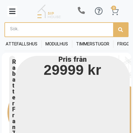
0
ATTEFALLSHUS
MODULHUS
TIMMERSTUGOR
FRIGGE
Pris från
R
29999 kr
a
b
a
t
t
e
r
F
r
a
m