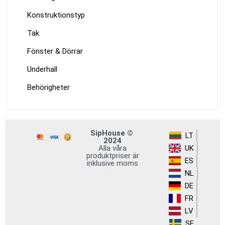
Konstruktionstyp
Tak
Fönster & Dörrar
Underhall
Behörigheter
SipHouse ©
LT
2024
Alla våra
UK
produktpriser är
ES
inklusive moms
NL
DE
FR
LV
SE