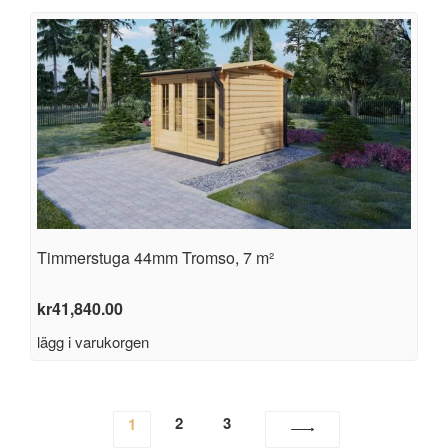
Timmerstuga 44mm Tromso, 7 m²
kr
41,840.00
lägg i varukorgen
2
3
1