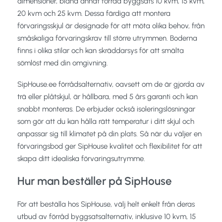
dimensioner, bland annat förråd byggsats 10 kvm, 15 kvm,
20 kvm och 25 kvm. Dessa färdiga att montera
förvaringsskjul är designade för att möta olika behov, från
småskaliga förvaringskrav till större utrymmen. Boderna
finns i olika stilar och kan skräddarsys för att smälta
sömlöst med din omgivning.
SipHouse.ee förrådsalternativ, oavsett om de är gjorda av
trä eller plåtskjul, är hållbara, med 5 års garanti och kan
snabbt monteras. De erbjuder också isoleringslösningar
som gör att du kan hålla rätt temperatur i ditt skjul och
anpassar sig till klimatet på din plats. Så när du väljer en
förvaringsbod ger SipHouse kvalitet och flexibilitet för att
skapa ditt idealiska förvaringsutrymme.
Hur man beställer på SipHous
e
För att beställa hos SipHouse, välj helt enkelt från deras
utbud av förråd byggsatsalternativ, inklusive 10 kvm, 15