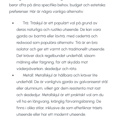
beror ofta på dina specifika behov, budget och estetiska
preferenser. Här är några vanliga alternativ:
Trä: Träskjul är ett populärt val på grund av
deras naturliga och rustika utseende. De kan vara
gjorda av barrträ eller lövträ, med cederträ och
redwood som populära alternativ. Trä är en bra
isolator och ger ett varmt och traditionellt utseende.
Det kräver dock regelbundet underhåll, såsom
målning eller färgning, för att skydda mot
väderpåverkan, skadedjur och röta.
Metall: Metallskjul är hållbara och kräver lite
underhåll. De är vanligtvis gjorda av galvaniserat stål
eller aluminium, vilket gör dem resistenta mot rost
och skadedjur. Metallskjul är ett praktiskt val om du
vill ha en långvarig, krånglig förvaringslösning. De
finns i olika stilar, inklusive de som efterliknar träets
utseende eller har ett modernt utseende.