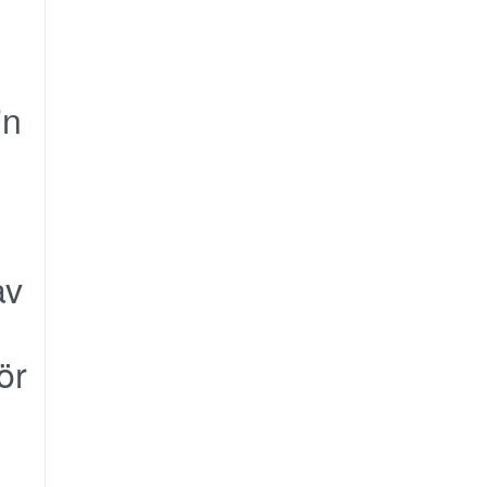
in
av
ör