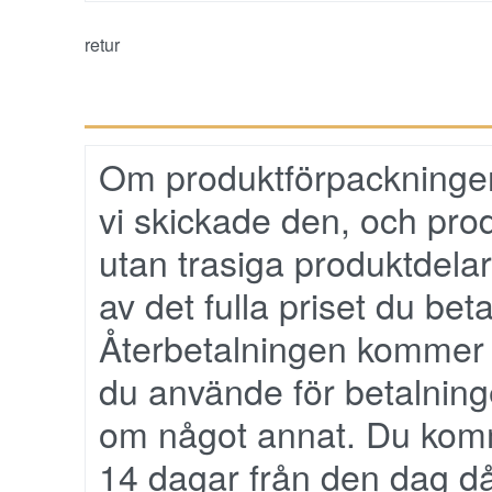
retur
Om produktförpackninge
vi skickade den, och pro
utan trasiga produktdelar
av det fulla priset du be
Återbetalningen kommer 
du använde för betalnin
om något annat. Du komm
14 dagar från den dag då 