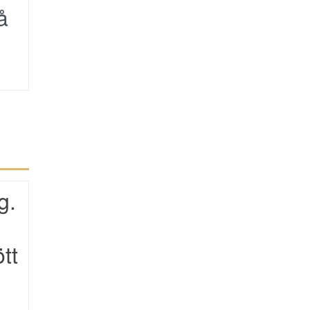
å
g.
tt