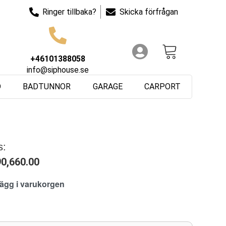
Ringer tillbaka?
Skicka förfrågan
+46101388058
info@siphouse.se
D
BADTUNNOR
GARAGE
CARPORT
s:
90,660.00
lägg i varukorgen