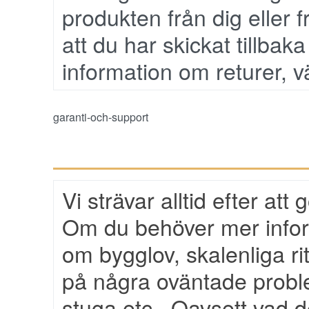
produkten från dig eller 
att du har skickat tillbak
information
om returer, v
garanti-och-support
Vi strävar alltid efter att 
Om du behöver mer infor
om bygglov, skalenliga rit
på några oväntade probl
stuga etc.. Oavsett vad de