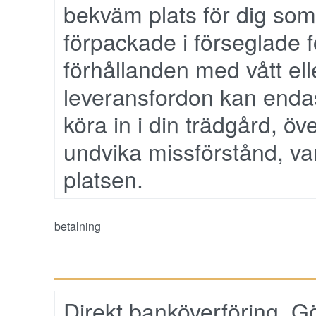
bekväm plats för dig som 
förpackade i förseglade f
förhållanden med vått ell
leveransfordon kan endas
köra in i din trädgård, öve
undvika missförstånd, va
platsen.
betalning
Direkt banköverföring, Gör