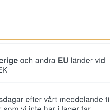
och andra
länder vid
erige
EU
EK
sdagar efter vårt meddelande til
som vi inte har i lager tar