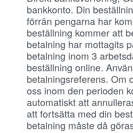
bankkonto. Din beställni
förrän pengarna har komm
beställning kommer att b
betalning har mottagits p
betalning inom 3 arbetsda
beställning online. Använ
betalningsreferens. Om di
oss inom den perioden k
automatiskt att annullera
att fortsätta med din bes
betalning måste då göras