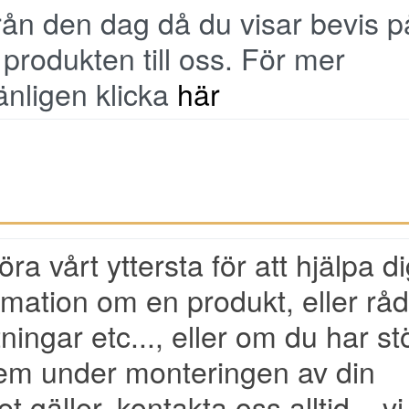
från den dag då du visar bevis p
a produkten till oss. För mer
änligen klicka
här
göra vårt yttersta för att hjälpa di
mation om en produkt, eller råd
ningar etc..., eller om du har stö
em under monteringen av din
t gäller, kontakta oss alltid – vi