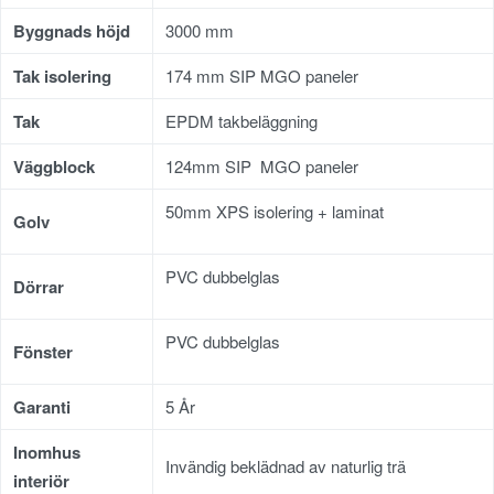
Byggnads höjd
3000 mm
Tak isolering
174 mm SIP MGO paneler
Tak
EPDM takbeläggning
Väggblock
124mm SIP MGO paneler
50mm XPS isolering + laminat
Golv
PVC dubbelglas
Dörrar
PVC dubbelglas
Fönster
Garanti
5 År
Inomhus
Invändig beklädnad av naturlig trä
interiör