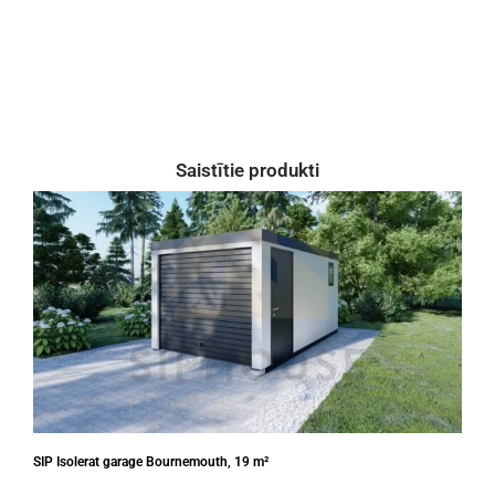
Saistītie produkti
SIP
SIP Isolerat garage Bournemouth, 19 m²