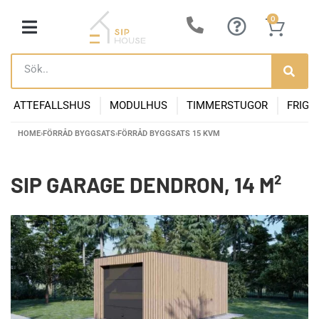
0
ATTEFALLSHUS
MODULHUS
TIMMERSTUGOR
FRIGG
HOME
›
FÖRRÅD BYGGSATS
›
FÖRRÅD BYGGSATS 15 KVM
SIP GARAGE DENDRON, 14 M²