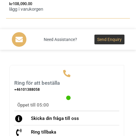
kr
1
kr
108,090.00
läg
lägg i varukorgen
Need Assistance?
Send Enquiry
Ring för att beställa
+46101388058
Öppet till 05:00
Skicka din fråga till oss
Ring tillbaka