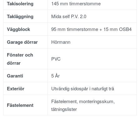
Takisolering
145 mm timmerstomme
Takläggning
Mida self P.V. 2.0
Väggblock
95 mm timmerstomme + 15 mm OSB4
Garage dörrar
Hörmann
Fönster och
PVC
dörrar
Garanti
5 År
Exteriör
Utvändig sidospår i naturligt trä
Fästelement, monteringsskum,
Fästelement
tätningslister