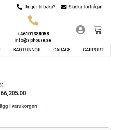
Ringer tillbaka?
Skicka förfrågan
+46101388058
info@siphouse.se
D
BADTUNNOR
GARAGE
CARPORT
s:
166,205.00
lägg i varukorgen