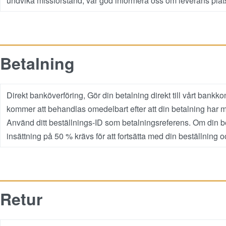
undvika missförstånd, var god informera oss om leverans plat
Betalning
Direkt banköverföring, Gör din betalning direkt till vårt bank
kommer att behandlas omedelbart efter att din betalning har mo
Använd ditt beställnings-ID som betalningsreferens. Om din b
insättning på 50 % krävs för att fortsätta med din beställning 
Retur