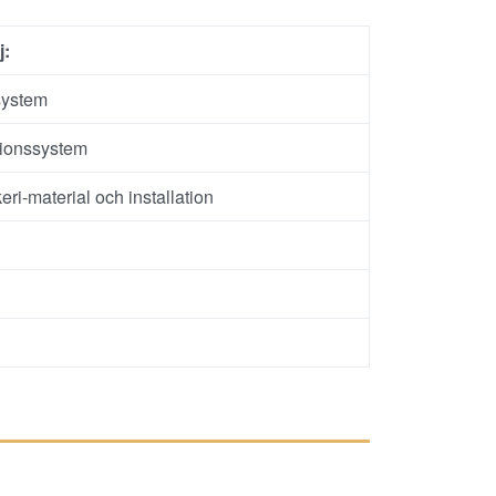
j:
ystem
tionssystem
ri-material och installation