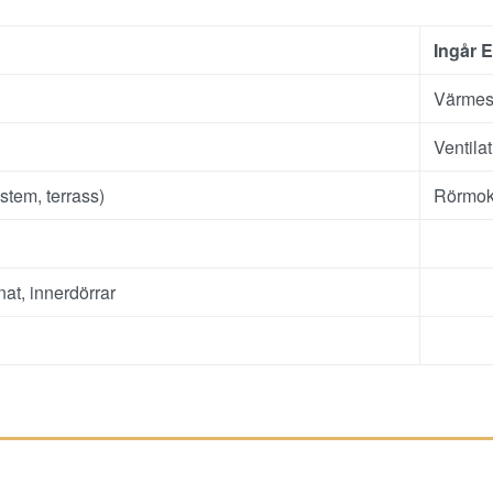
Ingår E
Värmes
Ventila
stem, terrass)
Rörmoke
at, innerdörrar