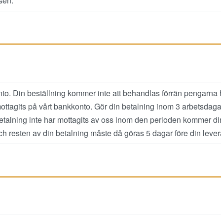
sen.
konto. Din beställning kommer inte att behandlas förrän pengarna 
ttagits på vårt bankkonto. Gör din betalning inom 3 arbetsdagar e
etalning inte har mottagits av oss inom den perioden kommer din
och resten av din betalning måste då göras 5 dagar före din leve