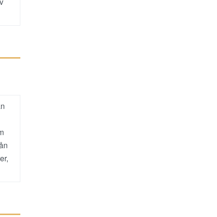
av
an
om
rån
er,