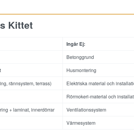
s Kittet
Ingår Ej:
Betonggrund
t
Husmontering
ing, rännsystem, terrass)
Elektriska material och installat
Rörmokeri-material och installat
ing + laminat, innerdörrar
Ventilationssystem
Värmesystem