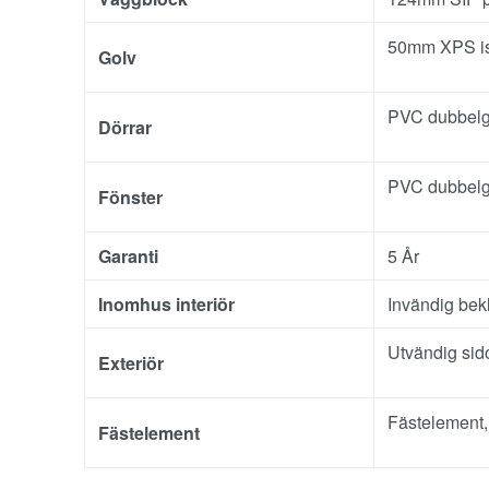
50mm XPS iso
Golv
PVC dubbelg
Dörrar
PVC dubbelg
Fönster
Garanti
5 År
Inomhus interiör
Invändig bekl
Utvändig sido
Exteriör
Fästelement,
Fästelement