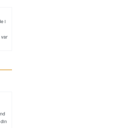
e i
 var
änd
 din