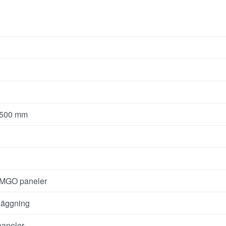
3500 mm
MGO paneler
äggning
aneler