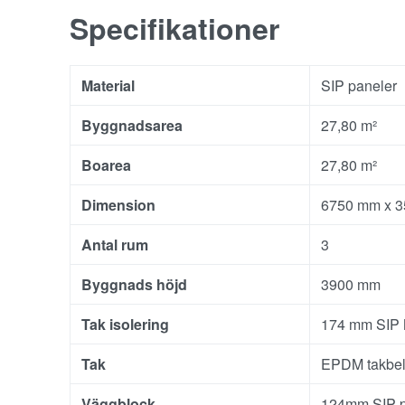
Specifikationer
Material
SIP paneler
Byggnadsarea
27,80 m²
Boarea
27,80 m²
Dimension
6750 mm x 
Antal rum
3
Byggnads höjd
3900 mm
Tak isolering
174 mm SIP 
Tak
EPDM takbel
Väggblock
124mm SIP p