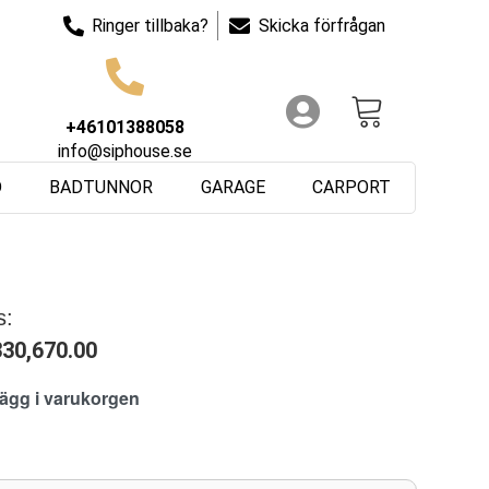
Ringer tillbaka?
Skicka förfrågan
+46101388058
info@siphouse.se
D
BADTUNNOR
GARAGE
CARPORT
s:
330,670.00
lägg i varukorgen